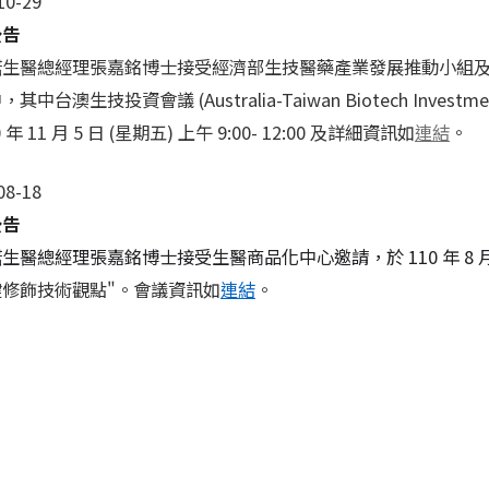
10-29
公告
諾生醫總經理張嘉銘博士接受經濟部生技醫藥產業發展推動小組
及
其中台澳生技投資會議 (Australia-Taiwan Biotech Inves
0 年 11 月 5 日 (星期五) 上午 9:00- 12:00 及詳細資訊如
連結
。
08-18
公告
生醫總經理張嘉銘博士接受生醫商品化中心邀請，於 110 年 8 月 25 日 
鍵修飾技術觀點"。會議資訊如
連結
。