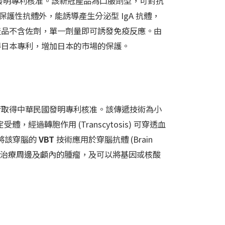
日本發明專利核准。該新冠產品為口服劑型，可對抗
護性抗體外，能誘導產生分泌型 IgA 抗體，
產品不含佐劑，單一劑量即可誘發免疫反應。由
得日本專利，增加日本的市場的保護。
術取得中華民國發明專利核准。該傳遞技術為小
，經過轉胞作用 (Transcytosis) 可穿透血
成功將該穿腦的
VBT
技術應用於穿腦抗體 (Brain
e)，可發展出同時治療周邊及顱內的腫瘤，及可以將基因或核酸