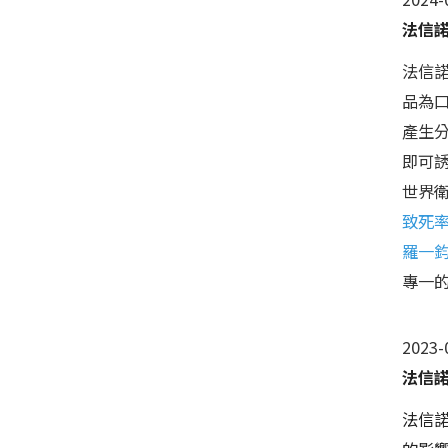
法信
法信諾
品為
產生分
即可
世界衛
致死
羅一鈞
專一
2023-
法信
法信諾