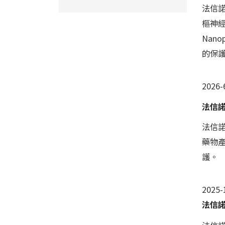
法信
樞神經系
Nan
的保
2026-
法信
法信諾
藥物
護。
2025-
法信