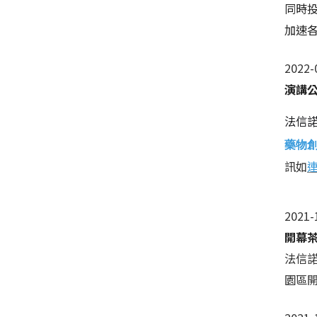
同時投
加速
2022-
演講
法信
藥物
訊如
2021-
開幕
法信諾生
園區