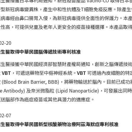
生醫接獲日本專利局通知，新冠疫苗產品 Vacino-CO 取得
型新冠病毒變異株，產生中和性抗體及T細胞免疫反應。除產生保
護病毒經由鼻口腸胃入侵，為新冠病毒提供全面性的保護力。本
全性高，可提供兒童及老年人更安全的疫苗接種選擇。本產品取
02-20
諾生醫取得中華民國腦傳遞技術專利核准
諾生醫接獲中華民國經濟部智慧財產權局通知，創新之腦傳遞技
肽
VBT
，可遞送藥物至中樞神經系統。
VBT
可透過內皮細胞的特定受體
(Blood Brain Barrier, BBB)，將藥物輸送於腦內。目前已
tle Antibody) 及奈米微脂粒 (Lipid Nanoparticl
運送腦部作為癌症疫苗或其他具潛力的適應症。
02-07
諾生醫取得中華民國新型核酸藥物治療阿茲海默症專利核准