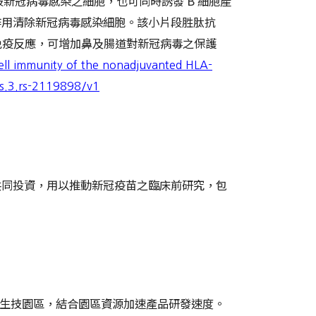
新冠病毒感染之細胞，也可同時誘發 B 細胞產
作用清除新冠病毒感染細胞。該小片段胜肽抗
 免疫反應，可增加鼻及腸道對新冠病毒之保護
ell immunity of the nonadjuvanted HLA-
rs.3.rs-2119898/v1
共同投資，用以推動新冠疫苗之臨床前研究，包
生技園區，結合園區資源加速產品研發速度。