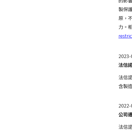
的影響
製保
原，不
力。相關
restr
2023-
法信
法信
含製造
2022-
公司
法信諾