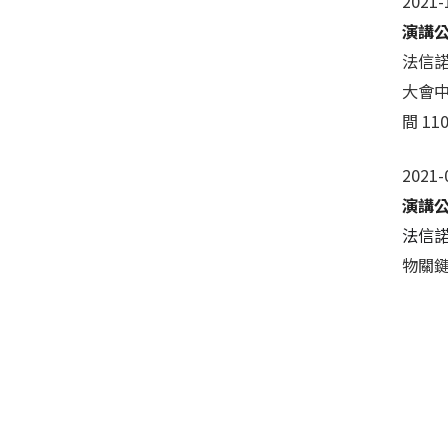
2021-
演講
法信
大會中，
間 11
2021-
演講
法信諾
物關