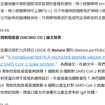
生醫接獲中華民國經濟部智慧財產權局通知，微小核酸藥物 (miR
准。微小核酸藥物可上調PD-L1 分子保護神經細胞免於神經
本公司創新的腦傳輸技術，可將藥物遞送於造成阿茲海默症的主
09-09
效新冠疫苗 (VACINO-CO ) 論文發表
生醫日前於九月四日 (2024) 在
Nature
期刊 (Nature portfo
篇以“
A nonadjuvanted HLA-restricted peptide vaccine i
” 為題論文。在論文中，我
st SARS-CoV-2 spike protein
LA 限制性胜肽疫苗能夠誘導 T 細胞和 B 細胞對 SARS-CoV-2
-2 刺突蛋白保守區域的通用設計，可直接激活細胞毒性 T 淋巴細胞，
LA 限制性胜肽疫苗還啟動 B 細胞以產生針對 SARS-CoV-
佐劑的協助，透過口服方式接種可以產生更多的 IgA 抗體。
03-01