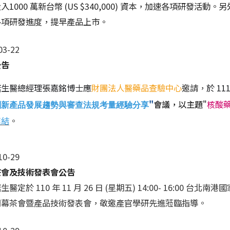
入100
0 萬新台幣 (US $340,000) 資本，加速各項研發活動。
各項研發進度，
提早產品上市。
03-22
公告
諾生醫總經理張嘉銘博士應
財團法人醫藥品查驗中心
邀請
，
於 11
"
會議，以主題"
核酸
創新產品發展趨勢與審查法規考量經驗分享
連結
。
10-29
茶會及技術發表會公告
醫定於 110 年 11 月 26 日 (星期五) 14:00- 16:00 台
開幕茶會暨產品技術發表會，
敬邀產官學研先進蒞臨指導。