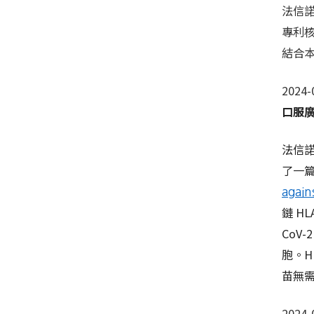
法信諾
專利核
結合
2024-
口服廣
法信諾
了一
again
鏈 H
CoV
胞。H
苗無需
2024-