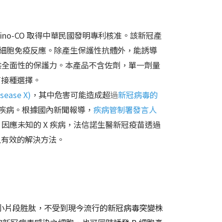
no-CO 取得中華民國發明專利核准。該新冠產
細胞免疫反應。除產生保護性抗體外，能誘導
提供全面性的保護力。本產品不含佐劑，單一劑量
苗接種選擇。
sease X)
，其中危害可能造成超
過
新冠病毒的
性疾病。根據國內新聞報導，
疾病管制署發言人
。因應未知的 X 疾病，法信諾生醫新冠疫苗透過
且有效的解決方法。
的小片段胜肽，不受到現今流行的新冠病毒突變株