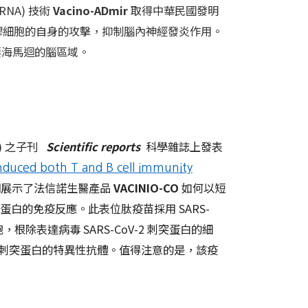
NA) 技術
Vacino-ADmir
取得中華民國發明
小膠細胞的自身的攻擊，抑制腦內神經發炎作用。
要海馬迴的腦區域。
lio) 之子刊
Scientific reports
科學雜誌上發表
nduced both T and B cell immunity
們展示了法信諾生醫產品
VACINIO-CO
如何以短
 刺突蛋白的免疫反應。此表位肽疫苗採用 SARS-
根除表達病毒 SARS-CoV-2 刺突蛋白的細
2 病毒刺突蛋白的特異性抗體。值得注意的是，該疫