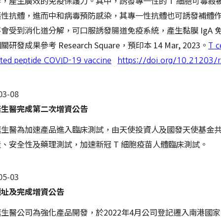
，產生廣效的免疫保護力。其中，誘發專一性的 T 細胞可毒殺被
護性抗體，進而中和病毒預防感染，其專一性抗體也可誘發補體
會受到消化道分解，可口服誘發腸道免疫系統，產生黏膜 IgA
研發成果參考 Research Square，預印本 14 Mar, 2023。
T c
icted peptide COVID-19 vaccine
https://doi.org/10.21203/
03-08
諾生醫完成第二次增資公告
諾生醫為加速產品進入臨床測試，由天使投資人及國發天使基金
、安全性及藥理測試，加速新冠 T 細胞疫苗人體臨床測試。
05-03
遷址及完成增資公告
生醫公司為強化產品開發，於2022年4月公司登記遷入南
港國家