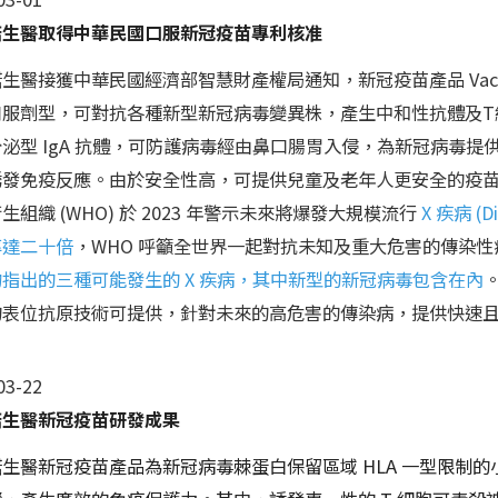
諾生醫取得中華民國口服新冠疫苗專利核准
生醫接獲中華民國經濟部智慧財產權局通知，新冠疫苗產品 Vaci
口服劑型，可對抗各種新型新冠病毒變異株，產生中和性抗體及T
泌型 IgA 抗體，可防護病毒經由鼻口腸胃入侵，為新冠病毒
誘發免疫反應。由於安全性高，可提供兒童及老年人更安全的疫
生組織 (WHO) 於 2023 年警示未來將爆發大規模流行
X 疾病 (Di
率達二十倍
，WHO 呼籲全世界一起對抗未知及重大危害的傳染
指出的三種可能發生的 X 疾病，其中新型的新冠病毒包含在內
的表位抗原技術可提供，針對未來的高危害的傳染病，提供快速
03-22
諾生醫新冠疫苗研發成果
生醫新冠疫苗產品為新冠病毒棘蛋白保留區域 HLA 一型限制