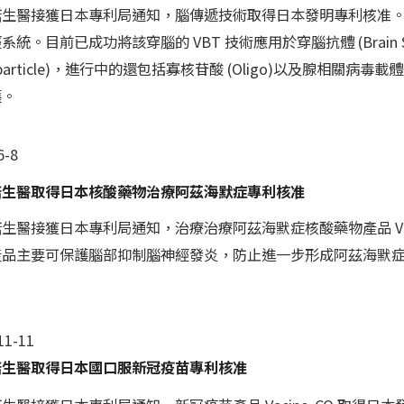
諾生醫接獲
日本專利局通知，腦傳遞技術取得日本發明專利核准。
統。目前已成功將該穿腦的 VBT 技術應用於穿腦抗體 (Brain Shuttl
oparticle)，進行中的還包括寡核苷酸 (Oligo)以及腺相關病
護。
6-8
諾生醫取得日本核酸藥物治療阿茲海默症專利核准
生醫接獲日本專利局通知，治療治療阿茲海默症核酸藥物產品 Vaci
產品主要可保護腦部抑制腦神經發炎，防止進一步形成阿茲海默
11-11
諾生醫取得日本國口服新冠疫苗專利核准