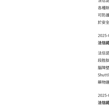
法信諾
各種新
可防
於安
2025-
法信
法信
段胜
腦障壁 
Shut
藥物
2025-
法信