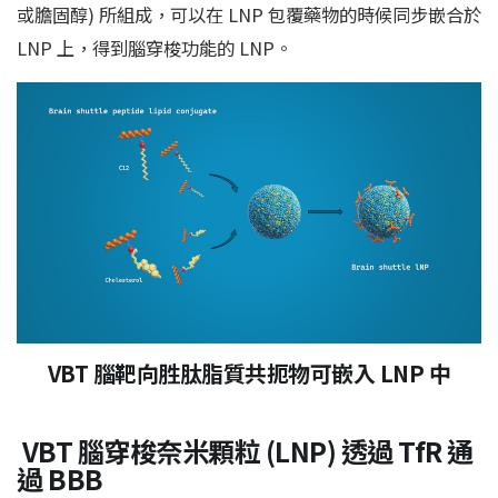
或膽固醇) 所組成，可以在 LNP 包覆藥物的時候同步嵌合於
LNP 上，得到腦穿梭功能的 LNP。
VBT 腦靶向胜肽脂質共扼物可嵌入 LNP 中
VBT 腦穿梭奈米顆粒 (LNP) 透過 TfR 通
過 BBB