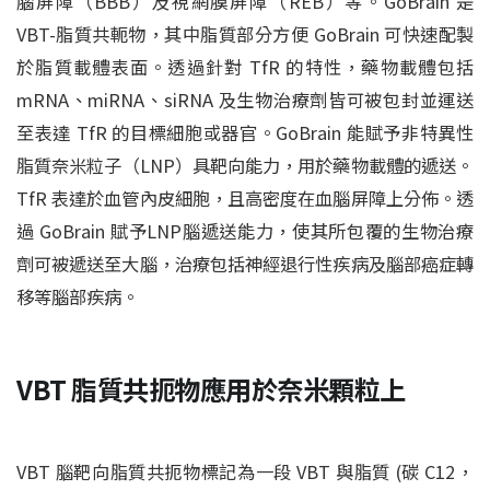
腦屏障（BBB）及視網膜屏障（REB）等。GoBrain 是
VBT-脂質共軛物，其中脂質部分方便 GoBrain 可快速配製
於脂質載體表面。透過針對 TfR 的特性，藥物載體包括
mRNA、miRNA、siRNA 及生物治療劑皆可被包封並運送
至表達 TfR 的目標細胞或器官。GoBrain 能賦予非特異性
脂質奈米粒子（LNP）具靶向能力，用於藥物載體的遞送。
TfR 表達於血管內皮細胞，且高密度在血腦屏障上分佈。透
過 GoBrain 賦予LNP腦遞送能力，使其所包覆的生物治療
劑可被遞送至大腦，治療包括神經退行性疾病及腦部癌症轉
移等腦部疾病。
VBT 脂質共扼物應用於奈米顆粒上
VBT 腦靶向脂質共扼物標記為一段 VBT 與脂質 (碳 C12，