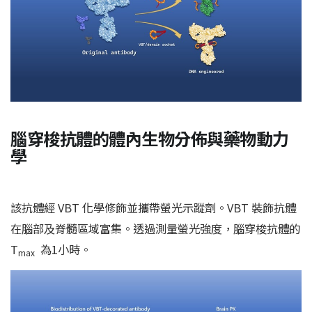
腦穿梭抗體的體內生物分佈與藥物動力
學
該抗體經 VBT 化學修飾並攜帶螢光示蹤劑。VBT 裝飾抗體
在腦部及脊髓區域富集。透過測量螢光強度，腦穿梭抗體的
T
為1小時。
max